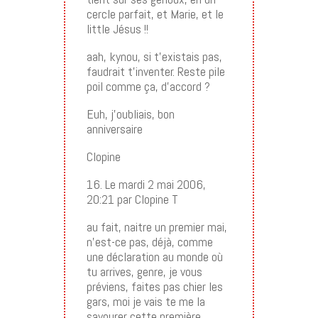
cercle parfait, et Marie, et le
little Jésus !!
aah, kynou, si t’existais pas,
faudrait t’inventer. Reste pile
poil comme ça, d’accord ?
Euh, j’oubliais, bon
anniversaire
Clopine
16. Le mardi 2 mai 2006,
20:21 par Clopine T
au fait, naitre un premier mai,
n’est-ce pas, déjà, comme
une déclaration au monde où
tu arrives, genre, je vous
préviens, faites pas chier les
gars, moi je vais te me la
savourer cette première