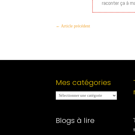
raconter ça à ma 
←
Article précédent
Mes catégories
Mes
catégories
Blogs à lire