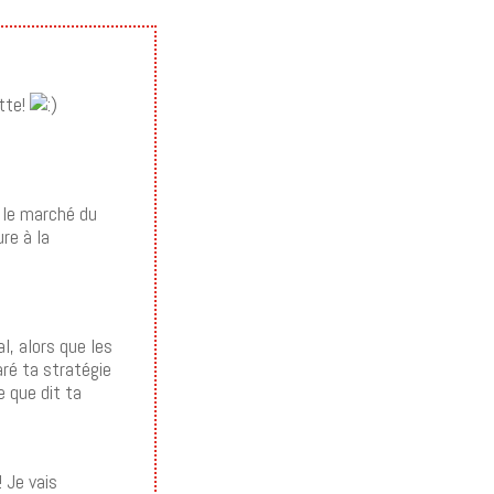
otte!
e le marché du
ure à la
l, alors que les
aré ta stratégie
e que dit ta
 Je vais