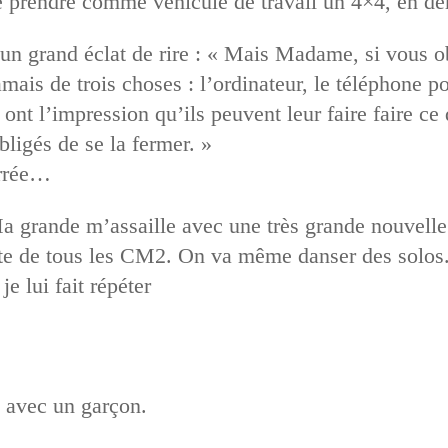
de prendre comme véhicule de travail un 4×4, en d
d’un grand éclat de rire : « Mais Madame, si vous
amais de trois choses : l’ordinateur, le téléphone po
ont l’impression qu’ils peuvent leur faire faire ce 
bligés de se la fermer. »
arrée…
Ma grande m’assaille avec une très grande nouvelle
ête de tous les CM2. On va même danser des solos.
e lui fait répéter
e avec un garçon.