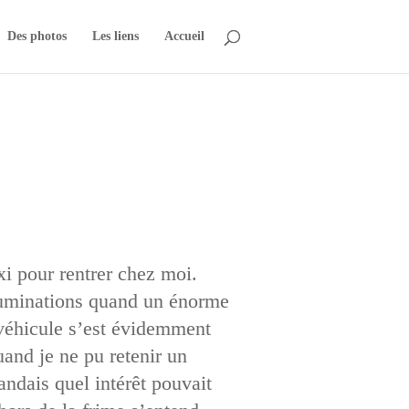
Des photos
Les liens
Accueil
xi pour rentrer chez moi.
illuminations quand un énorme
 véhicule s’est évidemment
uand je ne pu retenir un
andais quel intérêt pouvait