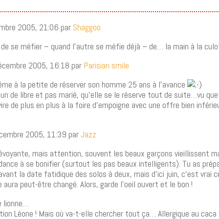
embre 2005, 21:06 par
Shaggoo
n de se méfier – quand l’autre se méfie déjà – de… la main à la cul
écembre 2005, 16:18 par
Parisian smile
 même à la petite de réserver son homme 25 ans à l’avance
e un de libre et pas marié, qu’elle se le réserve tout de suite…vu qu
vire de plus en plus à la foire d’empoigne avec une offre bien inférie
écembre 2005, 11:39 par
Jazz
révoyante, mais attention, souvent les beaux garçons vieillissent ma
nce à se bonifier (surtout les pas beaux intelligents). Tu as prép
vant la date fatidique des solos à deux, mais d’ici juin, c’est vrai c
aura peut-être changé. Alors, garde l’oeil ouvert et le bon !
e lionne…
ion Léone ! Mais où va-t-elle chercher tout ça… Allergique au caca !