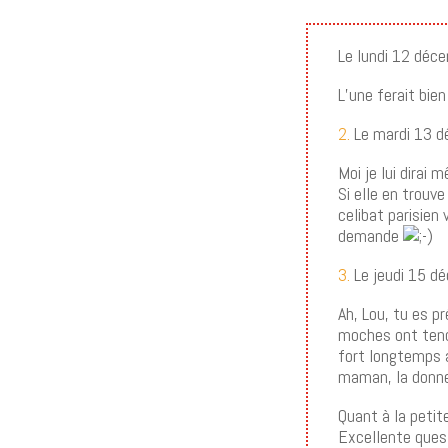
Le lundi 12 déc
L’une ferait bie
2.
Le mardi 13 d
Moi je lui dirai
Si elle en trouv
celibat parisien 
demande
3.
Le jeudi 15 d
Ah, Lou, tu es p
moches ont tenda
fort longtemps a
maman, la donne 
Quant à la petit
Excellente quest