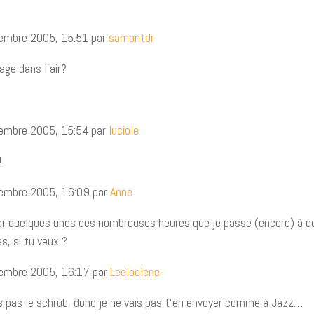
cembre 2005, 15:51 par
samantdi
age dans l’air?
cembre 2005, 15:54 par
luciole
!
cembre 2005, 16:09 par
Anne
er quelques unes des nombreuses heures que je passe (encore) à do
s, si tu veux ?
cembre 2005, 16:17 par
Leeloolene
 pas le schrub, donc je ne vais pas t’en envoyer comme à Jazz…