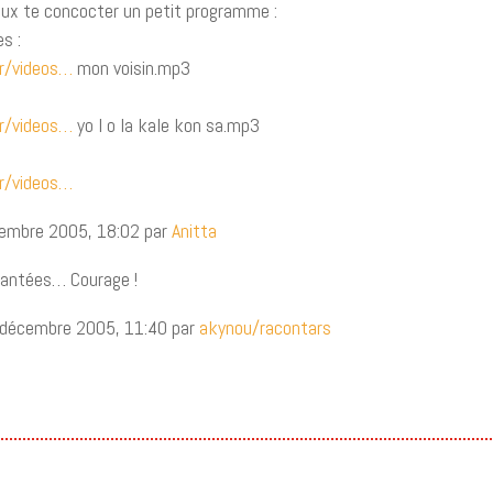
eux te concocter un petit programme :
s :
fr/videos…
mon voisin.mp3
fr/videos…
yo l o la kale kon sa.mp3
fr/videos…
cembre 2005, 18:02 par
Anitta
hantées… Courage !
 décembre 2005, 11:40 par
akynou/racontars