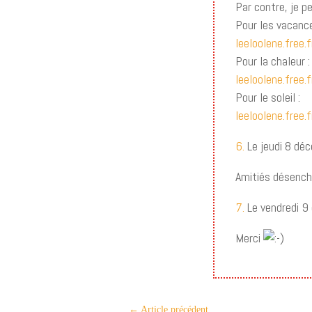
Par contre, je p
Pour les vacance
leeloolene.free.
Pour la chaleur :
leeloolene.free.
Pour le soleil :
leeloolene.free.
6.
Le jeudi 8 dé
Amitiés désenc
7.
Le vendredi 9
Merci
←
Article précédent