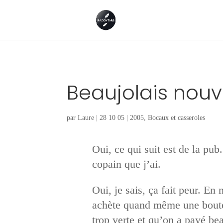
Beaujolais nouv
par
Laure
|
28 10 05
|
2005
,
Bocaux et casseroles
Oui, ce qui suit est de la pu
copain que j’ai.
Oui, je sais, ça fait peur. En
achète quand même une boutei
trop verte et qu’on a payé bea