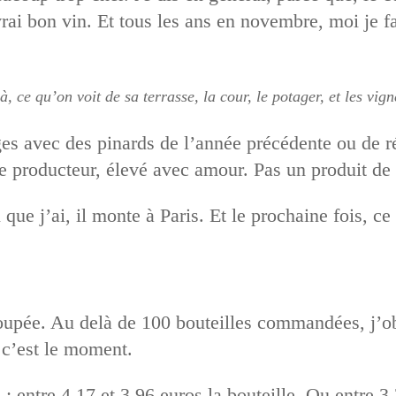
 vrai bon vin. Et tous les ans en novembre, moi je fa
à, ce qu’on voit de sa terrasse, la cour, le potager, et les vi
es avec des pinards de l’année précédente ou de ré
 de producteur, élevé avec amour. Pas un produit de
que j’ai, il monte à Paris. Et le prochaine fois, c
pée. Au delà de 100 bouteilles commandées, j’obti
 c’est le moment.
u
: entre 4,17 et 3,96 euros la bouteille. Ou entre 3,