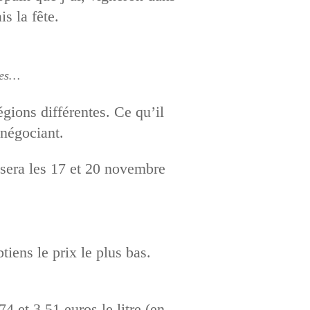
is la fête.
gnes…
gions différentes. Ce qu’il
 négociant.
e sera les 17 et 20 novembre
ens le prix le plus bas.
74 et 3,51 euros le litre (en