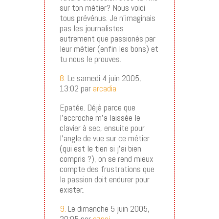
sur ton métier? Nous voici
tous prévénus. Je n’imaginais
pas les journalistes
autrement que passionés par
leur métier (enfin les bons) et
tu nous le prouves.
8.
Le samedi 4 juin 2005,
13:02 par
arcadia
Epatée. Déjà parce que
l’accroche m’a laissée le
clavier à sec, ensuite pour
l’angle de vue sur ce métier
(qui est le tien si j’ai bien
compris ?), on se rend mieux
compte des frustrations que
la passion doit endurer pour
exister..
9.
Le dimanche 5 juin 2005,
20:05 par
oznej