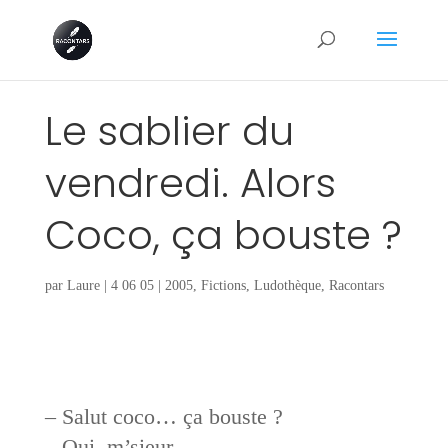
Le sablier du
vendredi. Alors
Coco, ça bouste ?
par
Laure
|
4 06 05
|
2005
,
Fictions
,
Ludothèque
,
Racontars
– Salut coco… ça bouste ?
– Oui, m’sieur.