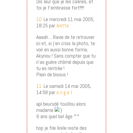
Dis leur que je les calines, et
toi je t’embrasse fort!!!!!
10.
Le mercredi 11 mai 2005,
18:25 par
Anitta
Aaaah… Ravie de te retrouver
ici et, si j’en crois la photo, te
voir en aussi bonne forme,
Akynou ! Sans compter que tu
n’as guère chômé depuis que
tu es rentrée !
Plein de bisous !
11.
Le samedi 14 mai 2005,
14:58 par
a n g e l
api beursdé touillou alors
madame
6 ans quel bel âge ^^
hop je file lirele reste des