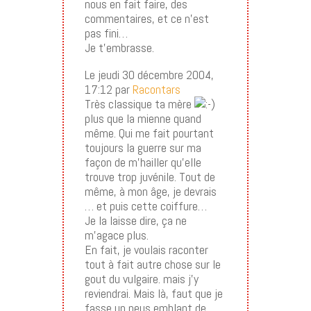
nous en fait faire, des
commentaires, et ce n’est
pas fini…
Je t’embrasse.
Le jeudi 30 décembre 2004,
17:12 par
Racontars
Très classique ta mère
plus que la mienne quand
même. Qui me fait pourtant
toujours la guerre sur ma
façon de m’hailler qu’elle
trouve trop juvénile. Tout de
même, à mon âge, je devrais
… et puis cette coiffure…
Je la laisse dire, ça ne
m’agace plus.
En fait, je voulais raconter
tout à fait autre chose sur le
gout du vulgaire. mais j’y
reviendrai. Mais là, faut que je
fasse un peus emblant de