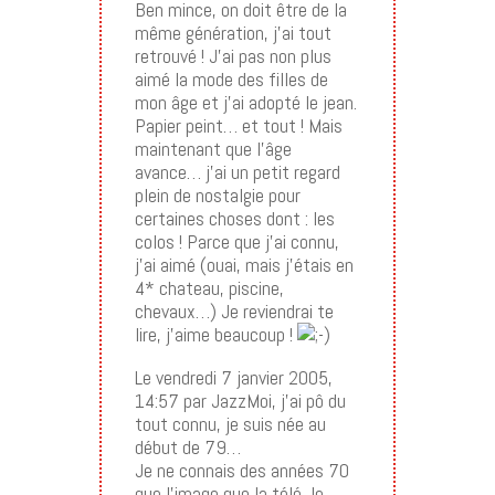
Ben mince, on doit être de la
même génération, j’ai tout
retrouvé ! J’ai pas non plus
aimé la mode des filles de
mon âge et j’ai adopté le jean.
Papier peint… et tout ! Mais
maintenant que l’âge
avance… j’ai un petit regard
plein de nostalgie pour
certaines choses dont : les
colos ! Parce que j’ai connu,
j’ai aimé (ouai, mais j’étais en
4* chateau, piscine,
chevaux…) Je reviendrai te
lire, j’aime beaucoup !
Le vendredi 7 janvier 2005,
14:57 par JazzMoi, j’ai pô du
tout connu, je suis née au
début de 79…
Je ne connais des années 70
que l’image que la télé, le