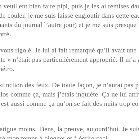
 veuillent bien faire pipi, puis je les ai remises dan
de couler, je me suis laissé engloutir dans cette eau
ants du journal l’autre jour) et je me suis presque
tré.
ns rigolé. Je lui ai fait remarqué qu’il avait une
ite » n’était pas particulièrement approprié. Il m’a
métro.
tinction des feux. De toute façon, je n’aurai pas pu
oulos comme ça, mais j’étais inquiète. Ça ne lui arr
est aussi comme ça qu’on se fait des nuits trop co
atigue moins. Tiens, la preuve, aujourd’hui. Je suis
sé mon temps à blogger et à écrire ceci.