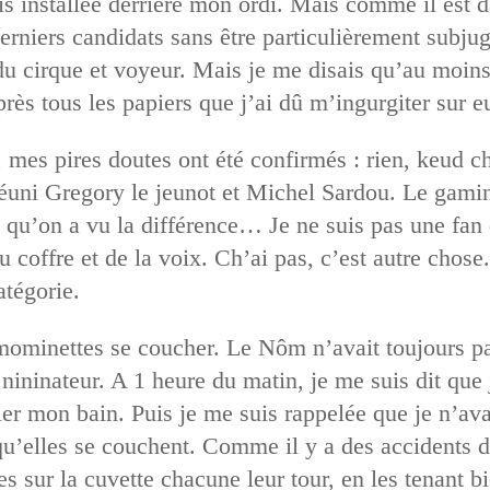
uis installée derrière mon ordi. Mais comme il est
derniers candidats sans être particulièrement subju
u cirque et voyeur. Mais je me disais qu’au moins
rès tous les papiers que j’ai dû m’ingurgiter sur e
 mes pires doutes ont été confirmés : rien, keud ch
réuni Gregory le jeunot et Michel Sardou. Le gam
à qu’on a vu la différence… Je ne suis pas une fan 
 du coffre et de la voix. Ch’ai pas, c’est autre cho
tégorie.
 mominettes se coucher. Le Nôm n’avait toujours p
nininateur. A 1 heure du matin, je me suis dit que j
ouler mon bain. Puis je me suis rappelée que je n’a
 qu’elles se couchent. Comme il y a des accidents d
es sur la cuvette chacune leur tour, en les tenant b