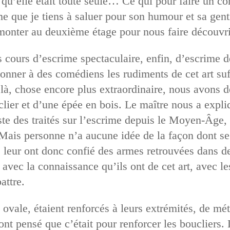
t qu’elle était toute seule… Ce qui pour faire un 
que je tiens à saluer pour son humour et sa genti
 monter au deuxième étage pour nous faire découvr
 cours d’escrime spectaculaire, enfin, d’escrime 
onner à des comédiens les rudiments de cet art suff
 là, chose encore plus extraordinaire, nous avons 
er et d’une épée en bois. Le maître nous a expliqué
ste des traités sur l’escrime depuis le Moyen-Âge,
 Mais personne n’a aucune idée de la façon dont se
leur ont donc confié des armes retrouvées dans des
 avec la connaissance qu’ils ont de cet art, avec le
attre.
 ovale, étaient renforcés à leurs extrémités, de mét
t pensé que c’était pour renforcer les boucliers.