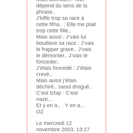
dépend du sens de la
phrase..
J’kiffe trop sa race à
cette fifna.. : Elle me plait
trop cette fille..
Mais aussi : J’vais lui
bouillave sa race : J’vais
le frapper grave.. J’vais
le démonter.. J’vais le
fonceder..
J’étais foncedé : J’étais
crevè..
Mais aussi j’étais
déchiré.. saoul drogué..
C’est tchip : C’est
naze…
Et y en a.. . Y en a…
OZ
Le mercredi 12
novembre 2003, 13:27