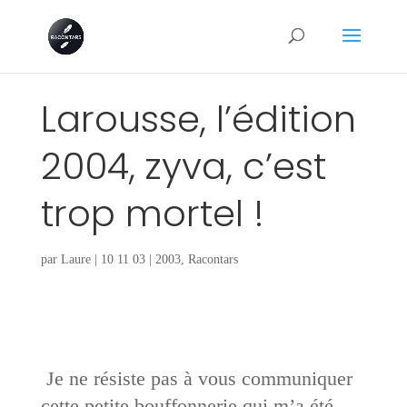
Larousse, l’édition
2004, zyva, c’est
trop mortel !
par
Laure
|
10 11 03
|
2003
,
Racontars
Je ne résiste pas à vous communiquer
cette petite bouffonnerie qui m’a été