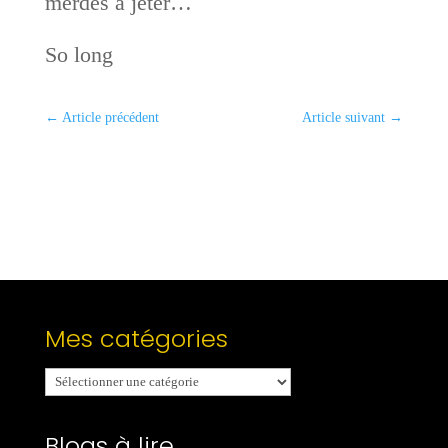
merdes à jeter…
So long
←
Article précédent
Article suivant
→
Mes catégories
Mes
catégories
Blogs à lire