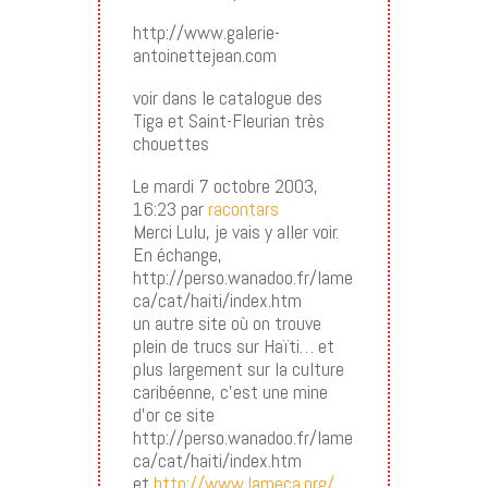
http://www.galerie-
antoinettejean.com
voir dans le catalogue des
Tiga et Saint-Fleurian très
chouettes
Le mardi 7 octobre 2003,
16:23 par
racontars
Merci Lulu, je vais y aller voir.
En échange,
http://perso.wanadoo.fr/lame
ca/cat/haiti/index.htm
un autre site où on trouve
plein de trucs sur Haïti… et
plus largement sur la culture
caribéenne, c’est une mine
d’or ce site
http://perso.wanadoo.fr/lame
ca/cat/haiti/index.htm
et
http://www.lameca.org/