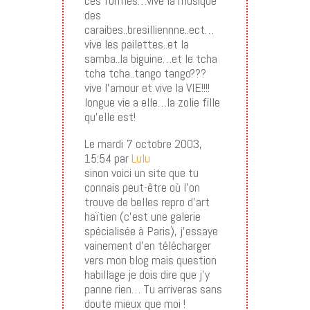
ces formes…vive la musique
des
caraibes..bresilliennne..ect…
vive les pailettes..et la
samba..la biguine…et le tcha
tcha tcha..tango tango???
vive l’amour et vive la VIE!!!!
longue vie a elle…la zolie fille
qu’elle est!
Le mardi 7 octobre 2003,
15:54 par
Lulu
sinon voici un site que tu
connais peut-être où l’on
trouve de belles repro d’art
haïtien (c’est une galerie
spécialisée à Paris), j’essaye
vainement d’en télécharger
vers mon blog mais question
habillage je dois dire que j’y
panne rien… Tu arriveras sans
doute mieux que moi !