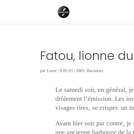
Fatou, lionne d
par
Laure
|
8 09 03
|
2003
,
Racontars
Le samedi soir, en général, j
drôlement l’émission. Les invi
visages rires, se crisper. un i
Avant hier soir par contre, je
une ancienne barbouze de la C