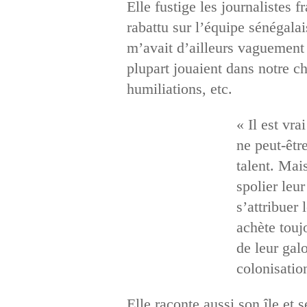
Elle fustige les journalistes 
rabattu sur l’équipe sénégala
m’avait d’ailleurs vaguement 
plupart jouaient dans notre c
humiliations, etc.
« Il est vr
ne peut-êtr
talent. Mais
spolier leu
s’attribuer
achète toujo
de leur gal
colonisation
Elle raconte aussi son île et 