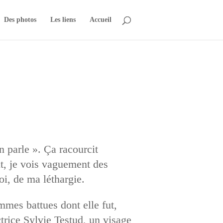
Des photos
Les liens
Accueil
 parle ». Ça racourcit
ent, je vois vaguement des
moi, de ma léthargie.
emmes battues dont elle fut,
trice Sylvie Testud, un visage