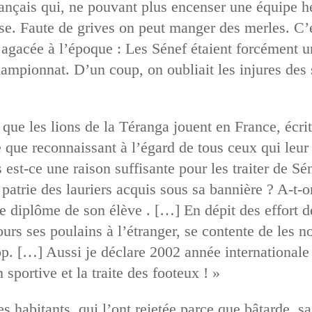
français qui, ne pouvant plus encenser une équipe h
ise. Faute de grives on peut manger des merles. C’e
agacée à l’époque : Les Sénef étaient forcément u
hampionnat. D’un coup, on oubliait les injures des 
ai que les lions de la Téranga jouent en France, écr
e que reconnaissant à l’égard de tous ceux qui leur
 est-ce une raison suffisante pour les traiter de Sé
r patrie des lauriers acquis sous sa bannière ? A-t-
 le diplôme de son élève . […] En dépit des effort 
urs ses poulains à l’étranger, se contente de les nou
op. […] Aussi je déclare 2002 année internationale d
 sportive et la traite des footeux ! »
ses habitants, qui l’ont rejetée parce que bâtarde, s