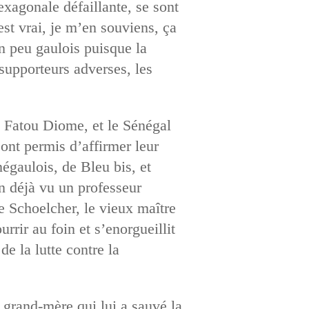
exagonale défaillante, se sont
st vrai, je m’en souviens, ça
n peu gaulois puisque la
supporteurs adverses, les
it Fatou Diome, et le Sénégal
 ont permis d’affirmer leur
négaulois, de Bleu bis, et
on déjà vu un professeur
de Schoelcher, le vieux maître
rrir au foin et s’enorgueillit
e la lutte contre la
a grand-mère qui lui a sauvé la