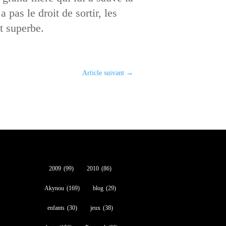
 pas le droit de sortir, les
t superbe.
Article suivant
→
2009
(99)
2010
(86)
Akynou
(169)
blog
(29)
enfants
(30)
jeux
(38)