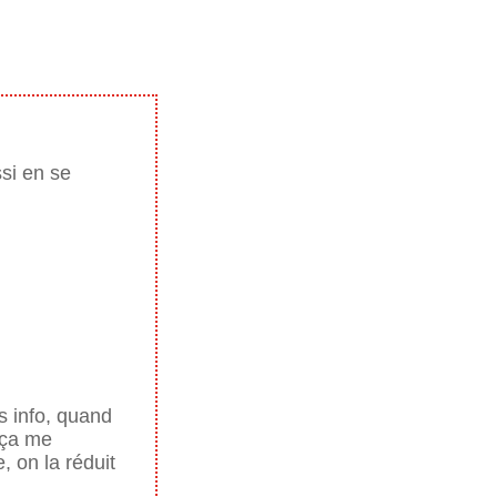
ssi en se
s info, quand
 ça me
 on la réduit