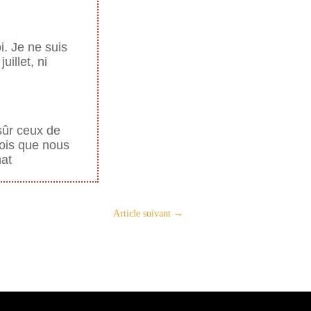
i. Je ne suis
illet, ni
 sûr ceux de
rois que nous
nat
Article suivant
→