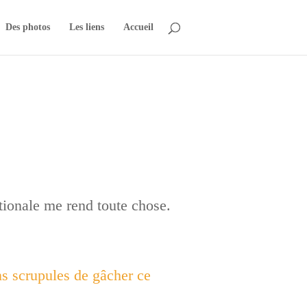
Des photos
Les liens
Accueil
ationale me rend toute chose.
ns scrupules de gâcher ce