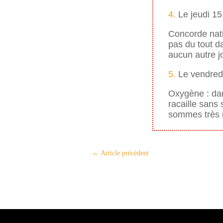
4.
Le jeudi 15 
Concorde natio
pas du tout da
aucun autre j
5.
Le vendredi
Oxygène : dan
racaille sans
sommes très 
←
Article précédent