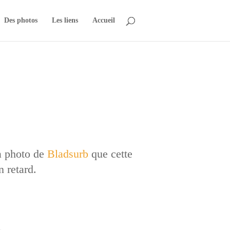
Des photos
Les liens
Accueil
la photo de
Bladsurb
que cette
n retard.