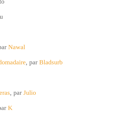
to
ou
par
Nawal
domadaire
, par
Bladsurb
eras
, par
Julio
par
K