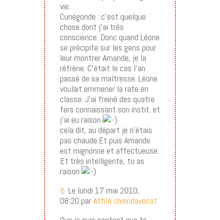
vie…
Cunégonde : c’est quelque
chose dont j’ai très
conscience. Donc quand Léone
se précipite sur les gens pour
leur montrer Amande, je la
réfrène. C’était le cas l’an
passé de sa maîtresse. Léone
voulait emmener la rate en
classe. J’ai freiné des quatre
fers connaissant son instit. et
j’ai eu raison
cela dit, au départ je n’étais
pas chaude.Et puis Amande
est mignonne et affectueuse.
Et très intelligente, tu as
raison
6.
Le lundi 17 mai 2010,
08:20 par
Attila chiendavocat
Que je suis content que ta