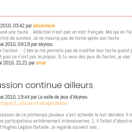
 2010, 03:42 par
Moukmouk
trouvé une faute… Addiction n’est pas un mot français. Moi qui en fait
tre de survivre. Je ne mourrai pas de honte après son texte.
ai 2010, 09:19 par akynou
à l’auteur…:-) Moi je me permets pas de modifier leur texte quand je
 puis ce n’est pas le propos. Si tu veux des jeux de fautes, je vais
ai 2010, 21:21 par
omar
ussion continue ailleurs
i 2010, 19:44 par La salle de jeux d’Akynou
ptyque 5, clôture et récapitulation
session de ce printemps pluvieux s’est achevée la nuit dernière. Il 
les participations extrêmement intéressantes. 1. Il fallait d’abord in
d’Hughes Léglise-Bataille. Je regarde souvent ses…