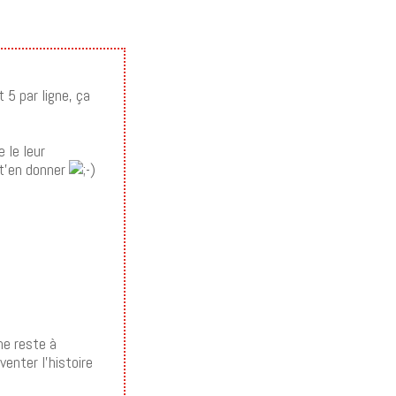
 5 par ligne, ça
 le leur
 t’en donner
me reste à
venter l’histoire