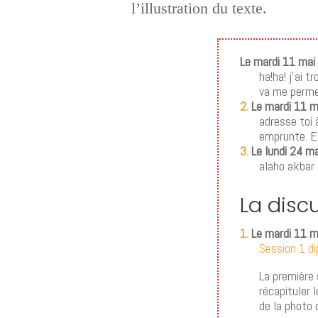
l’illustration du texte.
Le mardi 11 mai
ha!ha! j’ai 
va me permet
2.
Le mardi 11 m
adresse toi 
emprunte. Et
3.
Le lundi 24 m
alaho akbar
La disc
1.
Le mardi 11 ma
Session 1 di
La première 
récapituler 
de la photo 