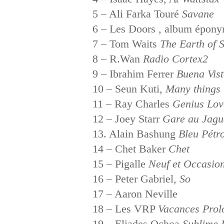
5 – Ali Farka Touré
Savane
6 – Les Doors , album épon
7 – Tom Waits
The Earth of 
8 – R.Wan
Radio Cortex2
9 – Ibrahim Ferrer
Buena Vist
10 – Seun Kuti,
Many things
11 – Ray Charles
Genius Lo
12 – Joey Starr
Gare au Jagu
13. Alain Bashung
Bleu Pétr
14 – Chet Baker
Chet
15 – Pigalle
Neuf et Occasio
16 – Peter Gabriel,
So
17 – Aaron Neville
18 – Les VRP
Vacances Prol
19 – Eliades Ochoa
Sublime I