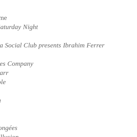
yme
Saturday Night
a Social Club presents Ibrahim Ferrer
ves Company
arr
ole
n
ongées
llusion