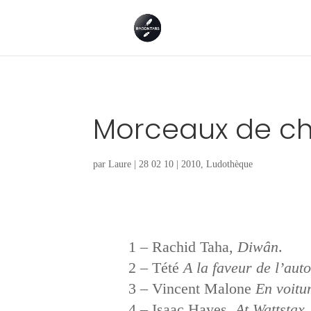
Morceaux de cha
par
Laure
|
28 02 10
|
2010
,
Ludothèque
1 – Rachid Taha,
Diwân
.
2 – Tété
A la faveur de l’aut
3 – Vincent Malone
En voitu
4 – Isaac Hayes,
At Wattstax