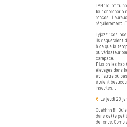
LVN : lol et tu n
leur chercher à 
ronces ! Heureus
régulièrement. E
Lyjazz : ces ins
ils risqueraient 
à ce que la temp
pulvérisateur par
carapace.
Plus on les habi
élevages dans la
et l’autre où pa
étaient beaucou
insectes…
6.
Le jeudi 28 ja
Ouahhhh !!!!! Qu’
dans cette petit
de ronce. Combie