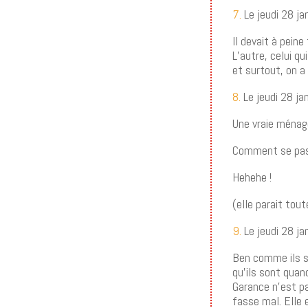
7.
Le jeudi 28 ja
Il devait à peine
L’autre, celui qu
et surtout, on a
8.
Le jeudi 28 ja
Une vraie ménag
Comment se passe
Hehehe !
(elle parait tou
9.
Le jeudi 28 ja
Ben comme ils so
qu’ils sont quan
Garance n’est pa
fasse mal. Elle e