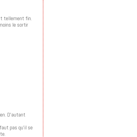
it tellement fin.
moins le sortir
ien. D’autant
faut pas qu’il se
te.