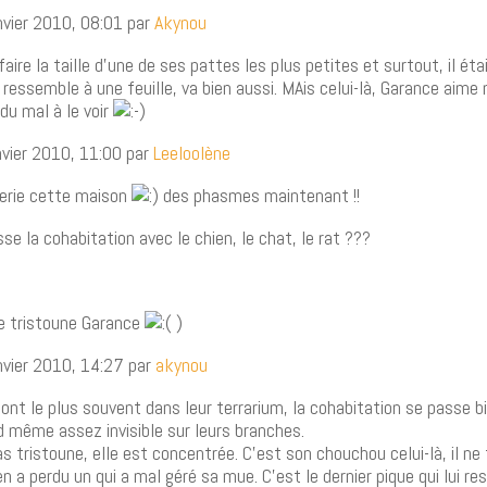
nvier 2010, 08:01 par
Akynou
 faire la taille d’une de ses pattes les plus petites et surtout, il éta
i ressemble à une feuille, va bien aussi. MAis celui-là, Garance aime 
 du mal à le voir
nvier 2010, 11:00 par
Leeloolène
erie cette maison
des phasmes maintenant !!
 la cohabitation avec le chien, le chat, le rat ???
te tristoune Garance
)
nvier 2010, 14:27 par
akynou
nt le plus souvent dans leur terrarium, la cohabitation se passe b
d même assez invisible sur leurs branches.
s tristoune, elle est concentrée. C’est son chouchou celui-là, il ne 
n a perdu un qui a mal géré sa mue. C’est le dernier pique qui lui res