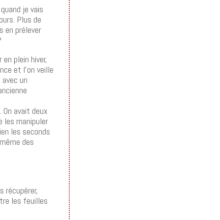
 quand je vais
ours. Plus de
is en prélever
?
en plein hiver,
nce et l’on veille
u avec un
’ancienne
. On avait deux
e les manipuler
bien les seconds
r même des
es récupérer,
re les feuilles