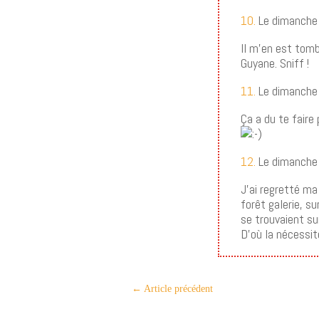
10.
Le dimanche
Il m’en est tomb
Guyane. Sniff !
11.
Le dimanche
Ça a du te faire
12.
Le dimanche
J’ai regretté ma
forêt galerie, su
se trouvaient su
D’où la nécessit
←
Article précédent