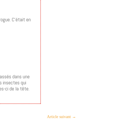
ogue. C’était en
 passés dans une
es insectes qui
s-ci de la tête.
Article suivant
→