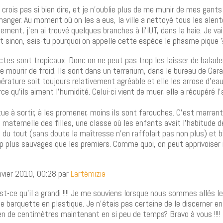
e crois pas si bien dire, et je n’oublie plus de me munir de mes gants
manger. Au moment où on les a eus, la ville a nettoyé tous les alent
ement, j’en ai trouvé quelques branches à li’IUT, dans la haie. Je va
t sinon, sais-tu pourquoi on appelle cette espèce le phasme pique 
ectes sont tropicaux. Donc on ne peut pas trop les laisser de balader 
de mourir de froid. Ils sont dans un terrarium, dans le bureau de Gara
érature soit toujours relativement agréable et elle les arrose d’ea
ce qu’ils aiment l’humidité. Celui-ci vient de muer, elle a récupéré l
tue à sortir, à les promener, moins ils sont farouches. C’est marrant
 maternelle des filles, une classe où les enfants avait l’habitude d
s du tout (sans doute la maîtresse n’en raffolait pas non plus) et 
p plus sauvages que les premiers. Comme quoi, on peut apprivoise
nvier 2010, 00:28 par
Lartémizia
est-ce qu’il a grandi !!!! Je me souviens lorsque nous sommes allés l
e barquette en plastique. Je n’étais pas certaine de le discerner ent
n de centimètres maintenant en si peu de temps? Bravo à vous !!!!