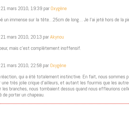
 21 mars 2010, 19:39 par
Oxygène
é un immense sur la tête…25cm de long… Je l’ai jeté hors de la pir
 21 mars 2010, 20:13 par
Akynou
 peur, mais c’est complètement inoffensif.
 21 mars 2010, 22:58 par
Oxygène
 réaction, qui a été totalement instinctive. En fait, nous sommes
r une très jolie crique d’ailleurs, et autant les fourmis que les autr
r les branches, nous tombaient dessus quand nous effleurions celle
é de porter un chapeau.