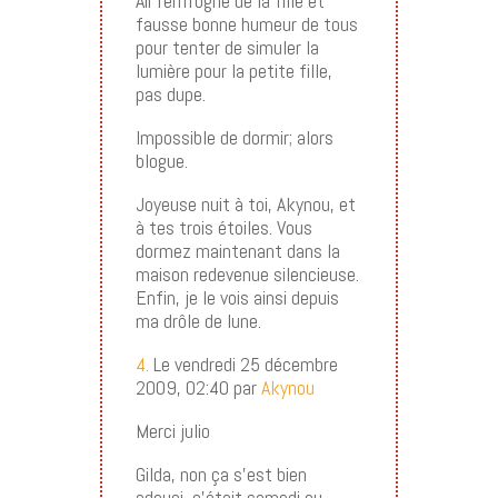
Air renfrogné de la fille et
fausse bonne humeur de tous
pour tenter de simuler la
lumière pour la petite fille,
pas dupe.
Impossible de dormir; alors
blogue.
Joyeuse nuit à toi, Akynou, et
à tes trois étoiles. Vous
dormez maintenant dans la
maison redevenue silencieuse.
Enfin, je le vois ainsi depuis
ma drôle de lune.
4.
Le vendredi 25 décembre
2009, 02:40 par
Akynou
Merci julio
Gilda, non ça s’est bien
adouci, c’était samedi ou