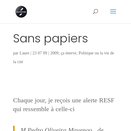
Sans papiers
par
Laure
|
23 07 09
|
2009
,
ça énerve
,
Politique ou la vie de
la cité
Chaque jour, je reçois une alerte RESF
qui ressemble à celle-ci
M.Pedro Oliveira Mayengo, de