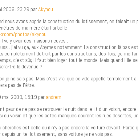
ai 2009, 23:29 par
Akynou
nd nous avons appris la construction du lotissement, on faisait un p
enêtres de ma mère était si belle
ckr.com/photos/akynou…
 il va y avoir des maisons neuves…
ssi, j’ai vu ça, aux Abymes notamment. La construction là bas est 
ts complètement détruit par les constructions, des fois, ça me fa
ps, c’est sûr, il faut bien loger tout le monde. Mais quand l’île s
sera-t-elle devenue ?
ir je ne sais pas. Mais c’est vrai que ce vide appelle terriblement 
era pas de l’être.
9 mai 2009, 15:19 par
andrem
nt peur de ne pas se retrouver la nuit dans le lit d’un voisin, encor
i du voisin et que les actes manqués courent les rues désertes, u
 cherches est celle où il n’y a pas encore la voiture devant. Parce q
r depuis un tel lotissement, sans voiture je ne vois pas.