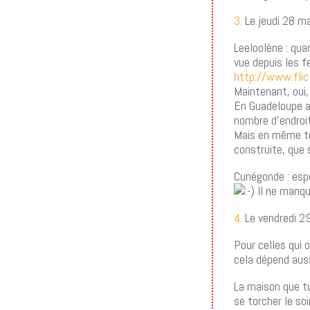
3.
Le jeudi 28 m
Leeloolène : qua
vue depuis les f
http://www.fli
Maintenant, oui,
En Guadeloupe au
nombre d’endroi
Mais en même tem
construite, que 
Cunégonde : espo
Il ne manqu
4.
Le vendredi 2
Pour celles qui o
cela dépend auss
La maison que tu
se torcher le soi