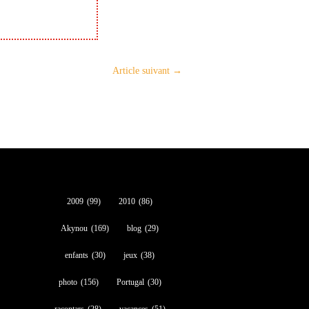
Article suivant
→
2009
(99)
2010
(86)
Akynou
(169)
blog
(29)
enfants
(30)
jeux
(38)
photo
(156)
Portugal
(30)
racontars
(28)
vacances
(51)