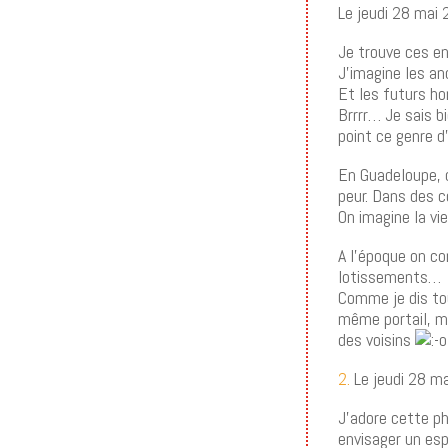
Le jeudi 28 mai
Je trouve ces en
J’imagine les an
Et les futurs ho
Brrrr… Je sais 
point ce genre d’
En Guadeloupe, d
peur. Dans des c
On imagine la vi
A l’époque on co
lotissements…
Comme je dis tou
même portail, m
des voisins
2.
Le jeudi 28 m
J’adore cette p
envisager un espo