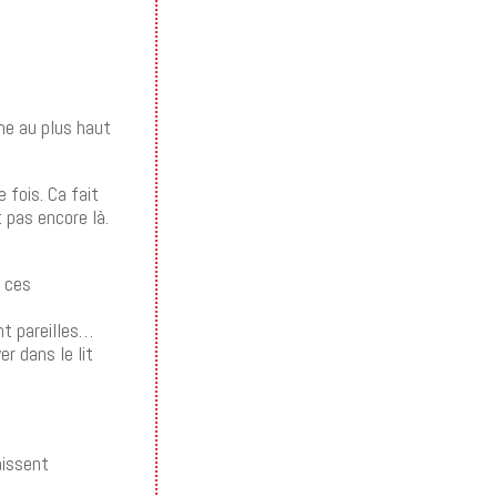
me au plus haut
 fois. Ca fait
 pas encore là.
à ces
nt pareilles…
r dans le lit
aissent