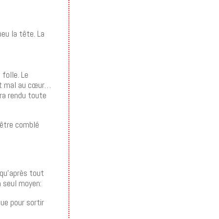
eu la tête. La
folle. Le
it mal au cœur…
era rendu toute
à être comblé
e qu’après tout
n seul moyen:
ue pour sortir