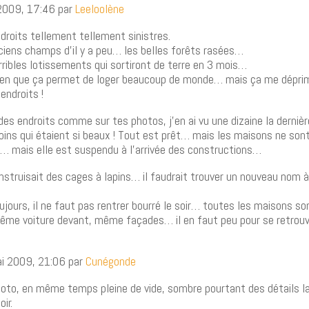
 2009, 17:46 par
Leeloolène
droits tellement tellement sinistres.
ciens champs d’il y a peu… les belles forêts rasées…
rribles lotissements qui sortiront de terre en 3 mois…
bien que ça permet de loger beaucoup de monde… mais ça me dépri
endroits !
es endroits comme sur tes photos, j’en ai vu une dizaine la dernière
oins qui étaient si beaux ! Tout est prêt… mais les maisons ne sont
e… mais elle est suspendu à l’arrivée des constructions…
nstruisait des cages à lapins… il faudrait trouver un nouveau nom 
jours, il ne faut pas rentrer bourré le soir… toutes les maisons so
ême voiture devant, même façades… il en faut peu pour se retrouve
ai 2009, 21:06 par
Cunégonde
hoto, en même temps pleine de vide, sombre pourtant des détails l
ir.