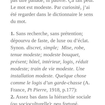
pas dire panade, ni pauvre. Ça fait peur.
Le mot est modeste. Par curiosité, j’ai
été regarder dans le dictionnaire le sens
du mot.
1.
Sans recherche, sans prétention;
dépourvu de faste, de luxe ou d’éclat.
Synon.
discret, simple;
Mise, robe,
tenue modeste; modeste bouquet,
présent; hôtel, intérieur, logis, réduit
modeste; train de vie modeste.
Une
installation modeste. Quelque chose
comme le logis d’un garde-chasse
(
A.
France,
Pt Pierre,
1918
, p.177):
2.
Assez bas dans la hiérarchie sociale
(ou socioculturelle); peu fortuné.