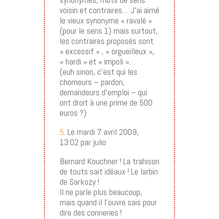
voisin et contraires… J’ai aimé
le vieux synonyme « ravalé »
(pour le sens 1) mais surtout,
les contraires proposés sont
« excessif » , « orgueilleux »,
« hardi » et « impoli »…
(euh sinon, c’est qui les
chomeurs – pardon,
demandeurs d’emploi – qui
ont droit à une prime de 500
euros ?)
5.
Le mardi 7 avril 2009,
13:02 par julio
Bernard Kouchner ! La trahison
de touts sait idéaux ! Le larbin
de Sarkozy !
Il ne parle plus beaucoup,
mais quand il l’ouvre sais pour
dire des conneries !