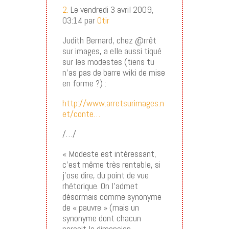
2.
Le vendredi 3 avril 2009,
03:14 par
Otir
Judith Bernard, chez @rrêt
sur images, a elle aussi tiqué
sur les modestes (tiens tu
n’as pas de barre wiki de mise
en forme ?) :
http://www.arretsurimages.n
et/conte…
/…/
« Modeste est intéressant,
c’est même très rentable, si
j’ose dire, du point de vue
rhétorique. On l’admet
désormais comme synonyme
de « pauvre » (mais un
synonyme dont chacun
perçoit la dimension