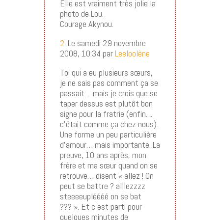
Elle est vraiment très jolie la
photo de Lou.
Courage Akynou.
2.
Le samedi 29 novembre
2008, 10:34 par
Leeloolène
Toi qui a eu plusieurs sœurs,
je ne sais pas comment ça se
passait… mais je crois que se
taper dessus est plutôt bon
signe pour la fratrie (enfin…
c’était comme ça chez nous).
Une forme un peu particulière
d’amour… mais importante. La
preuve, 10 ans après, mon
frère et ma sœur quand on se
retrouve… disent « allez ! On
peut se battre ? alllezzzz
steeeeupléééé on se bat
??? ». Et c’est parti pour
quelques minutes de