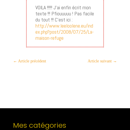
VOILA !!!!!! J’ai enfin écrit mon
texte !!! Pfiouuuuu ! Pas facile
du tout !!! C’est ici :
http://www.leeloolene.eu/ind
ex.php?post/2008/07/25/La-
maison-refuge
←
Article précédent
Article suivant
→
Mes catégories