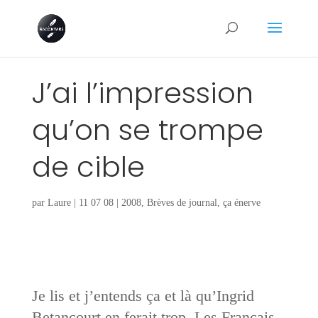
J’ai l’impression
qu’on se trompe
de cible
par
Laure
|
11 07 08
|
2008
,
Brèves de journal
,
ça énerve
Je lis et j’entends ça et là qu’Ingrid
Betancourt en ferait trop. Les Français