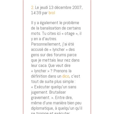
2.
Le jeudi 13 décembre 2007,
14:39 par
brol
Il y a également le problème
de la banalisation de certains
mots. Tu cites ici « otage », il
y en a d’autres.
Personnellement, j’ai été
accusé de « lyncher » des
gens sur des forums parce
que je mettais leur nez dans
leur caca. Que veut dire
« lyncher » ? Prenons la
définition dans un
dico
, c’est
tout de suite plus simple :
« Exécuter quelqu’un sans
jugement. Brutaliser
gravement. ». Entre dire,
même d’une manière bien peu
diplomatique, à quelqu’un qu’il
se trompe et exécuter