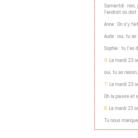
Samantdi : non, 
l’endroit où doi
Anne : On s’y fai
Aude : oui, tu a
Sophie : tu l’as 
6.
Le mardi 23 o
oui, tu as raiso
7.
Le mardi 23 o
Oh la pauvre et 
8.
Le mardi 23 o
Tu nous manques 