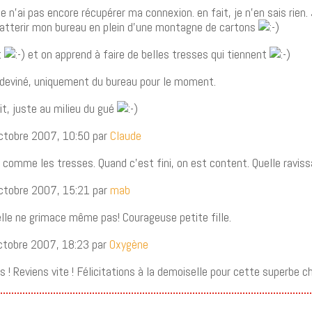
je n’ai pas encore récupérer ma connexion. en fait, je n’en sais rien
t atterir mon bureau en plein d’une montagne de cartons
t
et on apprend à faire de belles tresses qui tiennent
s deviné, uniquement du bureau pour le moment.
dit, juste au milieu du gué
ctobre 2007, 10:50 par
Claude
n, comme les tresses. Quand c’est fini, on est content. Quelle ravis
ctobre 2007, 15:21 par
mab
elle ne grimace même pas! Courageuse petite fille.
ctobre 2007, 18:23 par
Oxygène
! Reviens vite ! Félicitations à la demoiselle pour cette superbe c