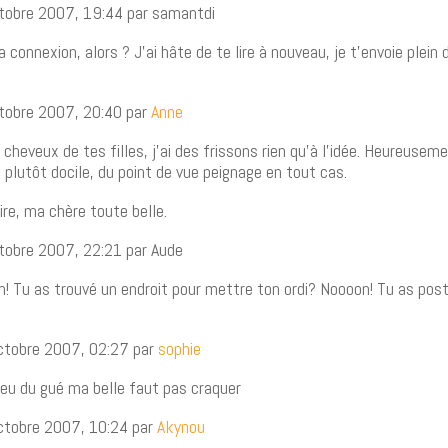
octobre 2007, 19:44 par samantdi
 connexion, alors ? J’ai hâte de te lire à nouveau, je t’envoie plein
ctobre 2007, 20:40 par
Anne
 cheveux de tes filles, j’ai des frissons rien qu’à l’idée. Heureusem
 plutôt docile, du point de vue peignage en tout cas.
ire, ma chère toute belle.
ctobre 2007, 22:21 par Aude
on! Tu as trouvé un endroit pour mettre ton ordi? Noooon! Tu as post
ctobre 2007, 02:27 par
sophie
lieu du gué ma belle faut pas craquer
ctobre 2007, 10:24 par
Akynou