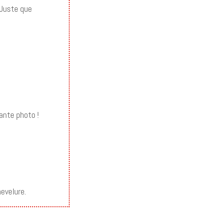
. Juste que
sante photo !
hevelure.