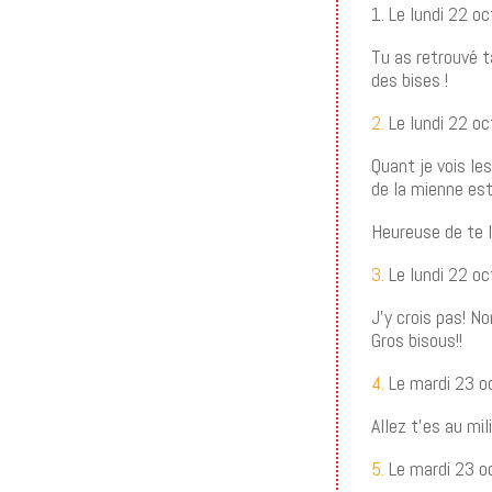
1. Le lundi 22 
Tu as retrouvé ta
des bises !
2.
Le lundi 22 o
Quant je vois les
de la mienne est
Heureuse de te l
3.
Le lundi 22 o
J’y crois pas! N
Gros bisous!!
4.
Le mardi 23 o
Allez t’es au mi
5.
Le mardi 23 o