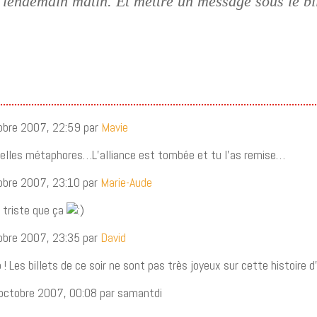
 lendemain matin. Et mettre un message sous le bill
tobre 2007, 22:59 par
Mavie
belles métaphores…L’alliance est tombée et tu l’as remise…
tobre 2007, 23:10 par
Marie-Aude
i triste que ça
tobre 2007, 23:35 par
David
! Les billets de ce soir ne sont pas très joyeux sur cette histoire d
 octobre 2007, 00:08 par samantdi