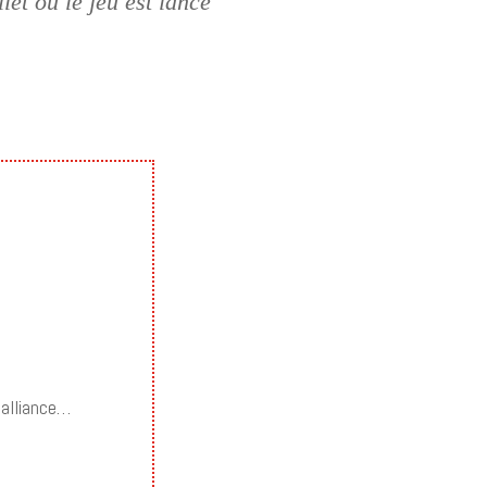
et ou le jeu est lancé
’alliance…