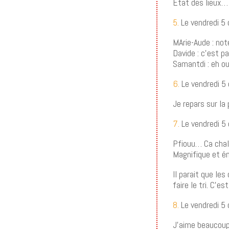
Etat des lieux…
5.
Le vendredi 5
MArie-Aude : not
Davide : c’est 
Samantdi : eh o
6.
Le vendredi 5
Je repars sur la
7.
Le vendredi 5
Pfiouu… Ca cha
Magnifique et é
Il parait que l
faire le tri. C’e
8.
Le vendredi 5
J’aime beaucoup 