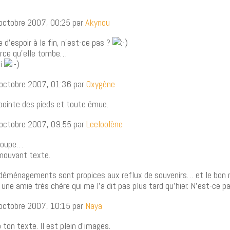
 octobre 2007, 00:25 par
Akynou
e d’espoir à la fin, n’est-ce pas ?
parce qu’elle tombe…
ui
 octobre 2007, 01:36 par
Oxygène
 pointe des pieds et toute émue.
 octobre 2007, 09:55 par
Leeloolène
loupe…
mouvant texte.
es déménagements sont propices aux reflux de souvenirs… et le bo
st une amie très chère qui me l’a dit pas plus tard qu’hier. N’est-ce p
 octobre 2007, 10:15 par
Naya
ton texte. Il est plein d’images.