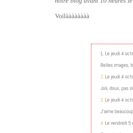
notre blog avant 10 heures le
Voilàààààààà
1. Le jeudi 4 oc
Belles images, 
2.
Le jeudi 4 oc
Joli, doux, pas s
3.
Le jeudi 4 oc
J’aime beaucoup 
4.
Le vendredi 5