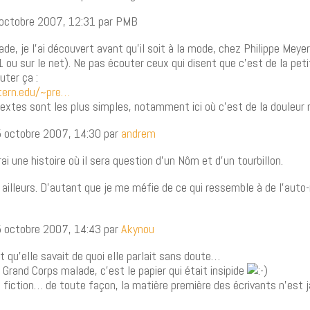
 octobre 2007, 12:31 par PMB
de, je l’ai découvert avant qu’il soit à la mode, chez Philippe Meye
 ou sur le net). Ne pas écouter ceux qui disent que c’est de la peti
uter ça :
ern.edu/~pre…
extes sont les plus simples, notamment ici où c’est de la douleur 
5 octobre 2007, 14:30 par
andrem
rai une histoire où il sera question d’un Nôm et d’un tourbillon.
 ailleurs. D’autant que je me méfie de ce qui ressemble à de l’auto
5 octobre 2007, 14:43 par
Akynou
st qu’elle savait de quoi elle parlait sans doute…
 Grand Corps malade, c’est le papier qui était insipide
 fiction… de toute façon, la matière première des écrivants n’est j