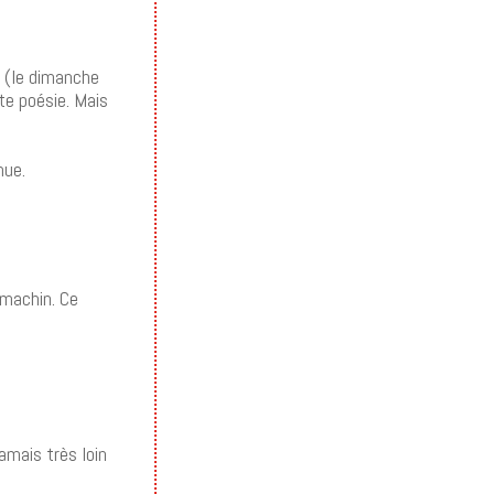
r (le dimanche
te poésie. Mais
nue.
-machin. Ce
amais très loin