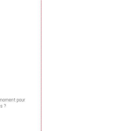
n moment pour
as ?