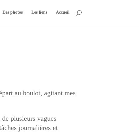
Des photos
Les liens
Accueil
part au boulot, agitant mes
n de plusieurs vagues
tâches journalières et