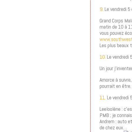
9.
Le vendredi 5
Grand Corps Mala
matin de 10 à 11
vous pouvez éco
www.southwest
Les plus beaux t
10.
Le vendredi 
Un jour j’invente
Amorce à suivre,
pourrait en être.
11.
Le vendredi 
Leeloolène : c’e
PMB ; je connais
Andrem : auto et
de chez eux…