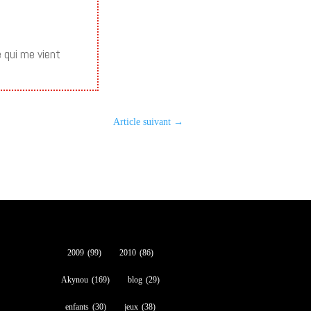
 qui me vient
Article suivant
→
2009
(99)
2010
(86)
Akynou
(169)
blog
(29)
enfants
(30)
jeux
(38)