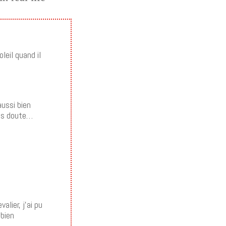
leil quand il
aussi bien
ans doute…
lier, j’ai pu
 bien