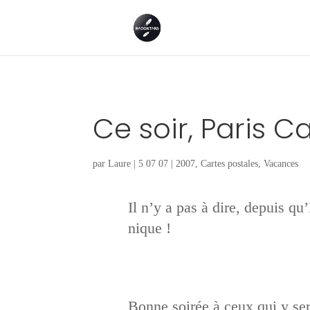
Ce soir, Paris C
par
Laure
|
5 07 07
|
2007
,
Cartes postales
,
Vacances
Il n’y a pas à dire, depuis qu
nique !
Bonne soirée à ceux qui y ser