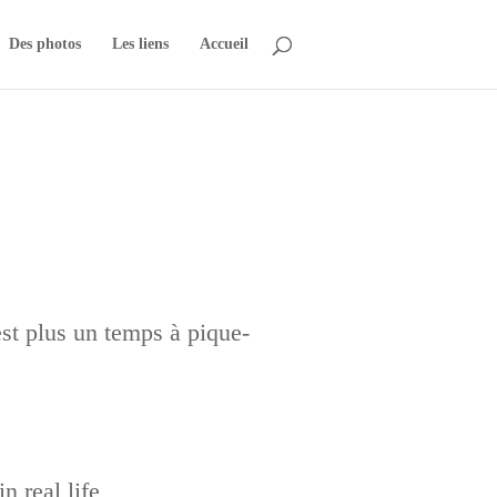
Des photos
Les liens
Accueil
est plus un temps à pique-
n real life