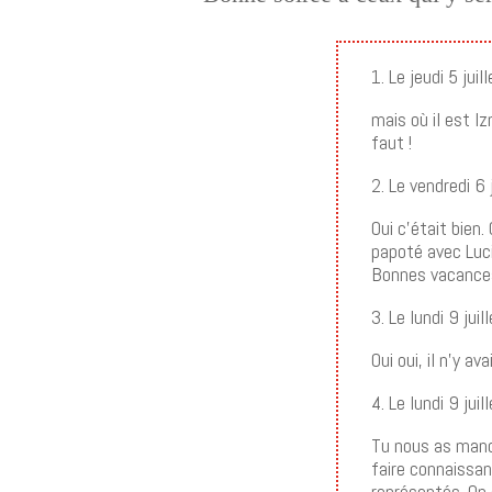
1. Le jeudi 5 ju
mais où il est Iz
faut !
2. Le vendredi 6
Oui c’était bien
papoté avec Luc
Bonnes vacance
3. Le lundi 9 ju
Oui oui, il n’y 
4. Le lundi 9 ju
Tu nous as manqu
faire connaissan
représentés. On