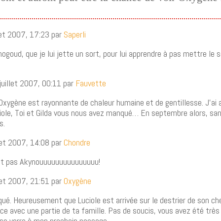
illet 2007, 17:23 par
Saperli
nogoud, que je lui jette un sort, pour lui apprendre à pas mettre le so
 juillet 2007, 00:11 par
Fauvette
. Oxygène est rayonnante de chaleur humaine et de gentillesse. J’ai 
iole, Toi et Gilda vous nous avez manqué… En septembre alors, s
s.
illet 2007, 14:08 par
Chondre
avait pas Akynouuuuuuuuuuuuuuu!
illet 2007, 21:51 par
Oxygène
é. Heureusement que Luciole est arrivée sur le destrier de son cheva
ce avec une partie de ta famille. Pas de soucis, vous avez été très
 se verra à mon prochain passage.