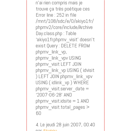
n’ai rien compris mais je
trouve ça très poétique ces
Error line : 252 in file
/mnt/108/sdc/e/0/akiyo1fr/
phpmv2/core/include/Archive
Day.class.php : Table
‘akiyo1fr.phpmv_visit’ doesn’t
exist Query : DELETE FROM
phpmv_link_vp,
phpmv_link_vpv USING
phpmv_visit LEFT JOIN
phpmv_link_vp USING ( idvisit
) LEFT JOIN phpmv_link_vpv
USING ( idlink_vp ) WHERE
phpmv_visit.server_date =
‘2007-06-28’ AND
phpmv_visit.idsite = 1 AND
phpmv_visit.total_pages >
60
4. Le jeudi 28 juin 2007, 00:40
par
Akynou