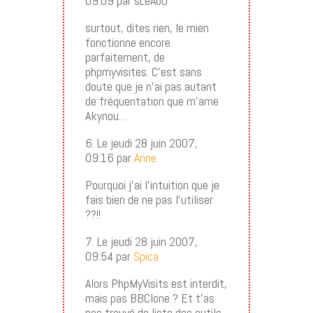
09:09 par sLeAbO
surtout, dites rien, le mien
fonctionne encore
parfaitement, de
phpmyvisites. C’est sans
doute que je n’ai pas autant
de fréquentation que m’ame
Akynou…
6. Le jeudi 28 juin 2007,
09:16 par
Anne
Pourquoi j’ai l’intuition que je
fais bien de ne pas l’utiliser
??!!
7. Le jeudi 28 juin 2007,
09:54 par
Spica
Alors PhpMyVisits est interdit,
mais pas BBClone ? Et t’as
pas trouvé de liste des outils