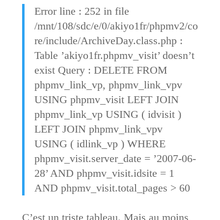
Error line : 252 in file
/mnt/108/sdc/e/0/akiyo1fr/phpmv2/co
re/include/ArchiveDay.class.php :
Table ’akiyo1fr.phpmv_visit’ doesn’t
exist Query : DELETE FROM
phpmv_link_vp, phpmv_link_vpv
USING phpmv_visit LEFT JOIN
phpmv_link_vp USING ( idvisit )
LEFT JOIN phpmv_link_vpv
USING ( idlink_vp ) WHERE
phpmv_visit.server_date = ’2007-06-
28’ AND phpmv_visit.idsite = 1
AND phpmv_visit.total_pages > 60
C’est un triste tableau. Mais au moins,