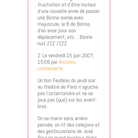
frustration et d’être moteur
d’une nouvelle envie de passer
une Bonne soirée,avec
majuscule, le B de Bonne,
d’en avoir pour son
déplacement, etc… Bonne
nuit ZZZ /ZZZ
2. Le vendredi 15 juin 2007,
15:06 par
linconnu
comainverre
Un bon Feydeau du jeudi soir
au théâtre de Paris n’aguiche
pas l’ostentatoire et ne se
joue pas (que) sur les avant-
bras.
On se marre sans arrière
pensée, on rit des caleçons et
des gesticulations de José
Paul en grand menteur lâche,