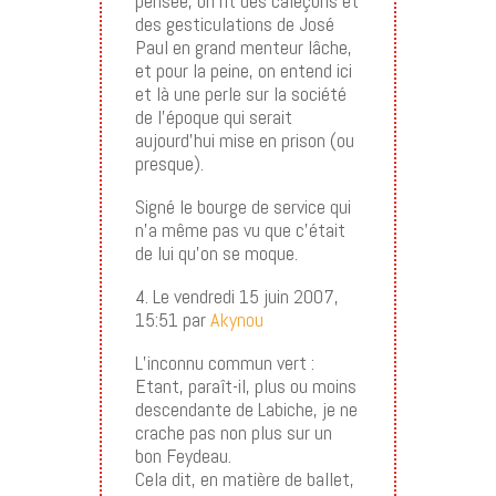
pensée, on rit des caleçons et
des gesticulations de José
Paul en grand menteur lâche,
et pour la peine, on entend ici
et là une perle sur la société
de l’époque qui serait
aujourd’hui mise en prison (ou
presque).
Signé le bourge de service qui
n’a même pas vu que c’était
de lui qu’on se moque.
4. Le vendredi 15 juin 2007,
15:51 par
Akynou
L’inconnu commun vert :
Etant, paraît-il, plus ou moins
descendante de Labiche, je ne
crache pas non plus sur un
bon Feydeau.
Cela dit, en matière de ballet,