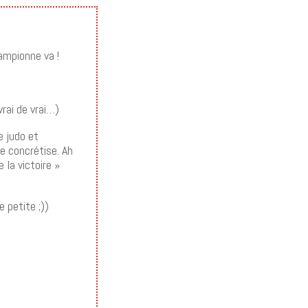
hampionne va !
vrai de vrai…)
e judo et
se concrétise. Ah
 la victoire »
e petite ;))