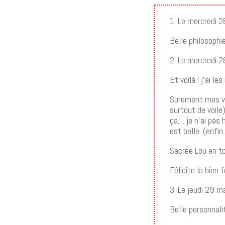
1. Le mercredi 
Belle philosophi
2. Le mercredi 
Et voilà ! j’ai 
Surement mes vie
surtout de voile)
ça… je n’ai pas 
est belle. (enf
Sacrée Lou en tou
Félicite la bien 
3. Le jeudi 29 
Belle personnali