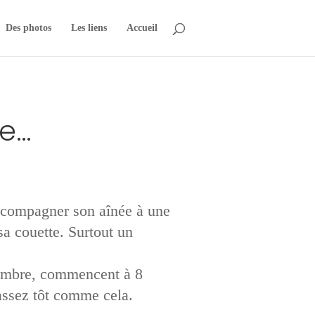
Des photos
Les liens
Accueil
pe…
 accompagner son aînée à une
sa couette. Surtout un
 nombre, commencent à 8
assez tôt comme cela.