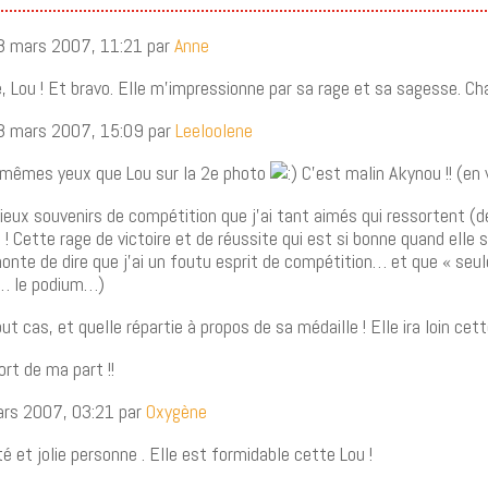
28 mars 2007, 11:21 par
Anne
e, Lou ! Et bravo. Elle m’impressionne par sa rage et sa sagesse. C
28 mars 2007, 15:09 par
Leeloolene
les mêmes yeux que Lou sur la 2e photo
C’est malin Akynou !! (en 
ux souvenirs de compétition que j’ai tant aimés qui ressortent (d
 ! Cette rage de victoire et de réussite qui est si bonne quand elle 
honte de dire que j’ai un foutu esprit de compétition… et que « seule
in… le podium…)
t cas, et quelle répartie à propos de sa médaille ! Elle ira loin cett
fort de ma part !!
mars 2007, 03:21 par
Oxygène
té et jolie personne . Elle est formidable cette Lou !