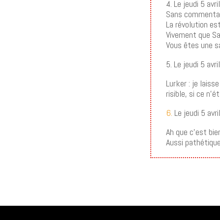
4. Le jeudi 5 av
Sans commentai
La révolution e
Vivement que Sai
Vous êtes une s
5. Le jeudi 5 av
Lurker : je laiss
risible, si ce n
6.
Le jeudi 5 avr
Ah que c’est bie
Aussi pathétique