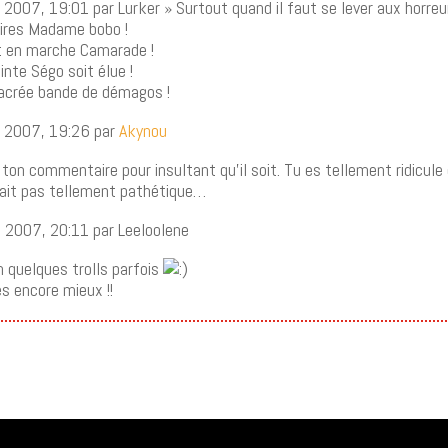
ril 2007, 19:01 par Lurker » Surtout quand il faut se lever aux horre
res Madame bobo !
st en marche Camarade !
nte Ségo soit élue !
acrée bande de démagos !
ril 2007, 19:26 par
Akynou
e ton commentaire pour insultant qu’il soit. Tu es tellement ridicule
’était pas tellement pathétique…
il 2007, 20:11 par Leeloolene
n quelques trolls parfois
s encore mieux !!