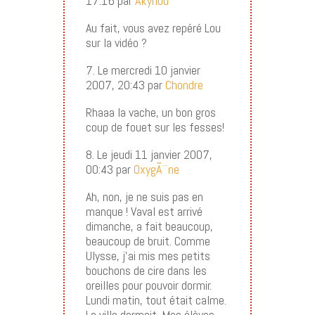
17:16 par
Akynou
Au fait, vous avez repéré Lou
sur la vidéo ?
7. Le mercredi 10 janvier
2007, 20:43 par
Chondre
Rhaaa la vache, un bon gros
coup de fouet sur les fesses!
8. Le jeudi 11 janvier 2007,
00:43 par
OxygÃ¨ne
Ah, non, je ne suis pas en
manque ! Vaval est arrivé
dimanche, a fait beaucoup,
beaucoup de bruit. Comme
Ulysse, j’ai mis mes petits
bouchons de cire dans les
oreilles pour pouvoir dormir.
Lundi matin, tout était calme.
La ville dormait. Mes élèves