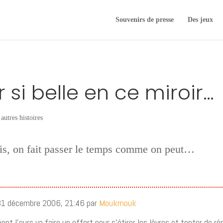
Souvenirs de presse
Des jeux
r si belle en ce miroir…
autres histoires
is, on fait passer le temps comme on peut…
 31 décembre 2006, 21:46 par
Moukmouk
nt l’ours va faire un effort pour s’étirer les lèvres et tenter de r