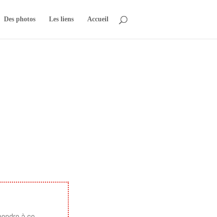
Des photos
Les liens
Accueil
épondre à ce