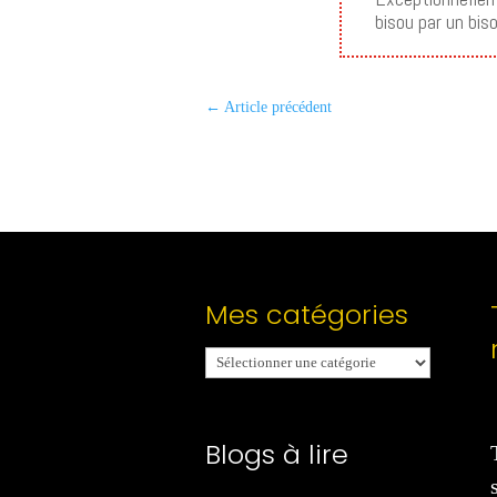
bisou par un bis
←
Article précédent
Mes catégories
Mes
catégories
Blogs à lire