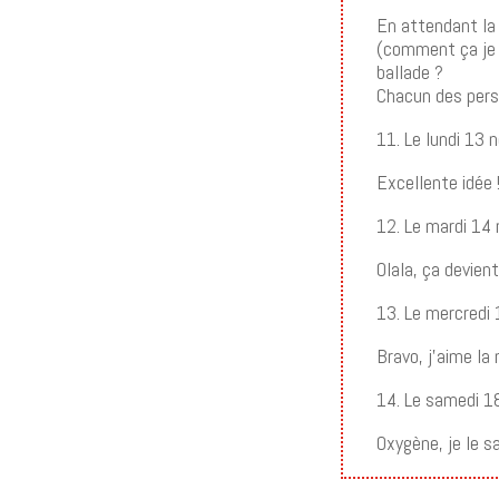
En attendant la
(comment ça je f
ballade ?
Chacun des perso
11. Le lundi 13
Excellente idée 
12. Le mardi 14
Olala, ça devient
13. Le mercredi
Bravo, j’aime la
14. Le samedi 1
Oxygène, je le s