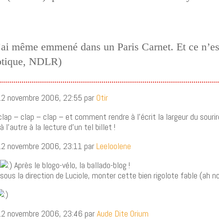
l’ai même emmené dans un Paris Carnet. Et ce n’es
yptique, NDLR)
 12 novembre 2006, 22:55 par
Otir
clap – clap – clap – et comment rendre à l’écrit la largeur du sourire
 l’autre à la lecture d’un tel billet !
 12 novembre 2006, 23:11 par
Leeloolene
!
Après le blogo-vélo, la ballado-blog !
 sous la direction de Luciole, monter cette bien rigolote fable (ah no
 12 novembre 2006, 23:46 par
Aude Dite Orium