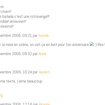
avo
l chant!
e ballade c’est une rotrouenge!!!
endide! emouvant!
vissimo!!
novembre 2006, 09:21 par
luciole
r la mise en scène, on voit ça en Avril pour ton aniversaire
Rire !
novembre 2006, 09:32 par
Anne
!
novembre 2006, 10:24 par
laurent
me texte, j’aime beaucoup.
rg
novembre 2006, 12:16 par
Akynou