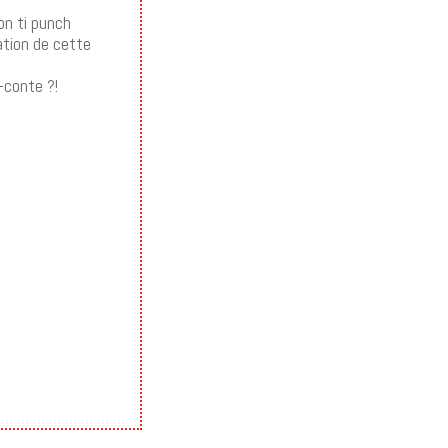
on ti punch
ation de cette
-conte ?!
?