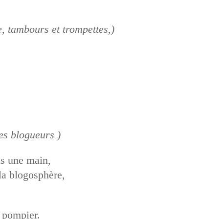
e, tambours et trompettes,)
es blogueurs )
ns une main,
 la blogosphère,
 pompier.