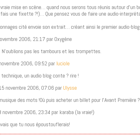
 vraie mise en scène… quand nous serons tous réunis autour d’un b
ais une fixette ?!)… Que pensez vous de faire une audio-interprét
nnages cité envoie son extrait… créant ainsi le premier audio-blog
 novembre 2006, 21:17 par Oxygène
! N’oublions pas les tambours et les trompettes.
 novembre 2006, 09:52 par
luciole
 technique, un audio blog conte ? rire !
 15 novembre 2006, 07:06 par
Ulysse
 musique des mots !Où puis acheter un billet pour l’Avant Première 
8 novembre 2006, 23:34 par karaba (la vraie!)
avais que tu nous époustouflerais!