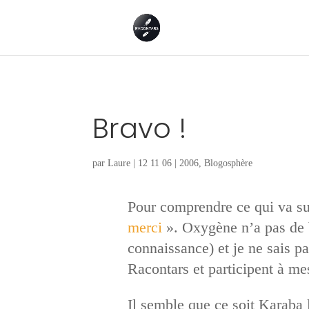
Bravo !
par
Laure
|
12 11 06
|
2006
,
Blogosphère
Pour comprendre ce qui va su
merci
». Oxygène n’a pas de bl
connaissance) et je ne sais p
Racontars et participent à mes
Il semble que ce soit Karaba l