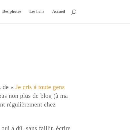
Des photos
Les liens
Accueil
s de «
Je cris à toute gens
 pas non plus de blog (à ma
ent régulièrement chez
ui a dû, sans faillir, écrire