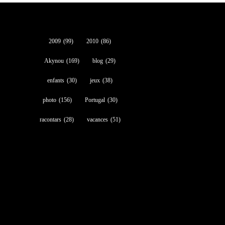
2009
(99)
2010
(86)
Akynou
(169)
blog
(29)
enfants
(30)
jeux
(38)
photo
(156)
Portugal
(30)
racontars
(28)
vacances
(51)