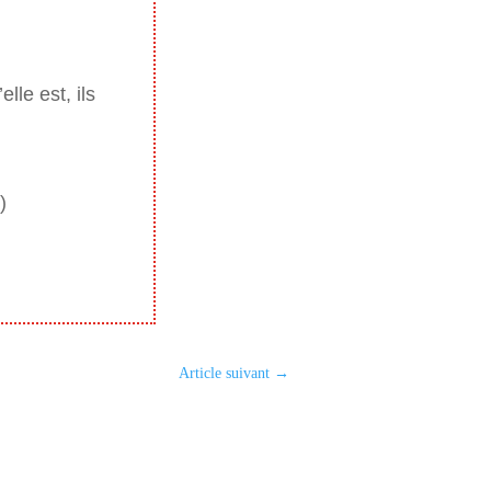
lle est, ils
)
Article suivant
→