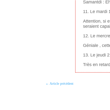
Samantdi : Eh
11. Le mardi
Attention, si 
seraient capa
12. Le mercr
Géniale , cett
13. Le jeudi 
Très en retar
←
Article précédent