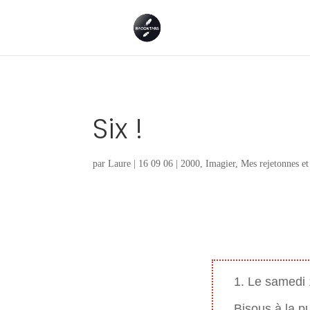
Six !
par
Laure
|
16 09 06
|
2000
,
Imagier
,
Mes rejetonnes et 
1. Le samedi
Bisous à la 