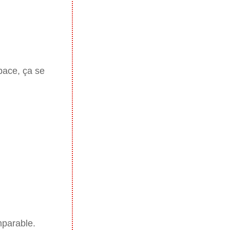
space, ça se
!
mparable.