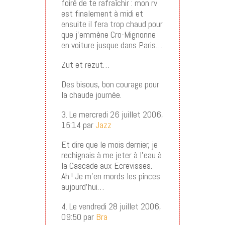
foiré de te rafraîchir : mon rv
est finalement à midi et
ensuite il fera trop chaud pour
que j’emmène Cro-Mignonne
en voiture jusque dans Paris…
Zut et rezut…
Des bisous, bon courage pour
la chaude journée.
3. Le mercredi 26 juillet 2006,
15:14 par
Jazz
Et dire que le mois dernier, je
rechignais à me jeter à l’eau à
la Cascade aux Ecrevisses.
Ah ! Je m’en mords les pinces
aujourd’hui…
4. Le vendredi 28 juillet 2006,
09:50 par
Bra