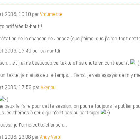
llet 2006, 10:10 par
Vroumette
to préférée là-haut !
prétation de la chanson de Jonasz (que j’aime, que j’aime tant cett
illet 2006, 17:40 par samantdi
son… et j’aime beaucoup ce texte et sa chute en contrepoint
e un texte, je n’ai pas eu le temps… Tiens, je vais essayer de m’y 
illet 2006, 17:59 par
Akynou
 ne peux le faire pour cette session, on pourra toujours le publier po
us les thèmes à ceux qui n’ont pas pu participer
 aussi, je l’aime cette chanson…
llet 2006, 23:08 par
Andy Verol