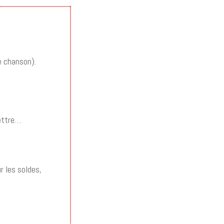
e chanson).
mettre…
ur les soldes,