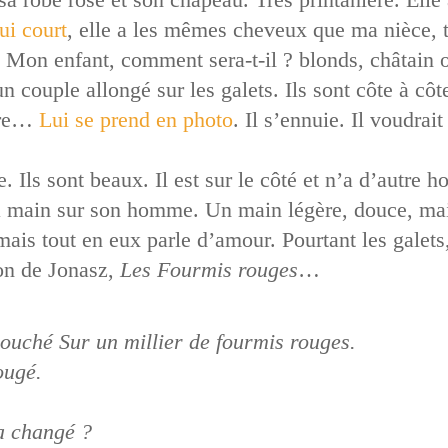
qui court
, elle a les mêmes cheveux que ma nièce, 
il. Mon enfant, comment sera-t-il ? blonds, châta
un couple allongé sur les galets. Ils sont côte à côte
utre…
Lui se prend en photo
. Il s’ennuie. Il voudrait 
 Ils sont beaux. Il est sur le côté et n’a d’autre ho
osé la main sur son homme. Un main légère, douce, 
mais tout en eux parle d’amour. Pourtant les galet
on de Jonasz,
Les Fourmis rouges
…
 couché Sur un millier de fourmis rouges.
ougé.
a changé ?