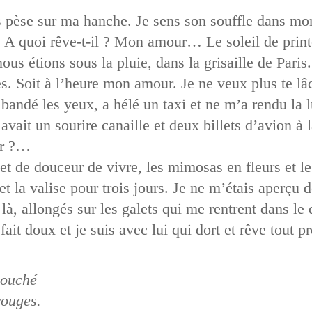
s pèse sur ma hanche. Je sens son souffle dans mon 
i ? A quoi rêve-t-il ? Mon amour… Le soleil de prin
nous étions sous la pluie, dans la grisaille de Pari
es. Soit à l’heure mon amour. Je ne veux plus te l
 bandé les yeux, a hélé un taxi et ne m’a rendu la 
vait un sourire canaille et deux billets d’avion à 
ur ?…
et de douceur de vivre, les mimosas en fleurs et le
l et la valise pour trois jours. Je ne m’étais aperçu
à, allongés sur les galets qui me rentrent dans l
l fait doux et je suis avec lui qui dort et rêve tout p
couché
rouges.