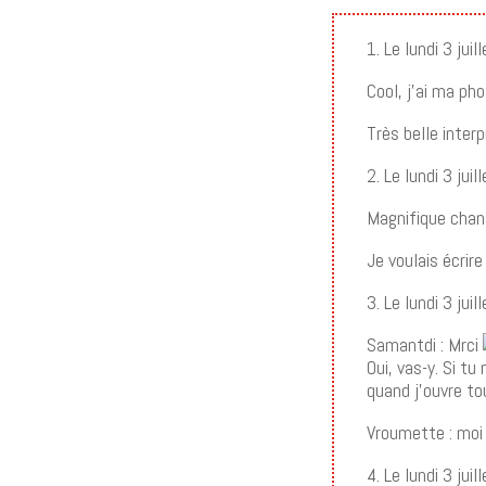
1. Le lundi 3 jui
Cool, j’ai ma pho
Très belle inter
2. Le lundi 3 ju
Magnifique chan
Je voulais écrir
3. Le lundi 3 ju
Samantdi : Mrci
Oui, vas-y. Si tu
quand j’ouvre to
Vroumette : moi
4. Le lundi 3 jui