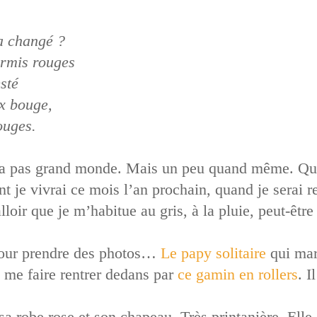
a changé ?
urmis rouges
sté
ux bouge,
ouges.
’y a pas grand monde. Mais un peu quand même. Qu’
je vivrai ce mois l’an prochain, quand je serai r
falloir que je m’habitue au gris, à la pluie, peut-êtr
 pour prendre des photos…
Le papy solitaire
qui marc
 me faire rentrer dedans par
ce gamin en rollers
. I
sa robe rose et son chapeau. Très printanière. Elle