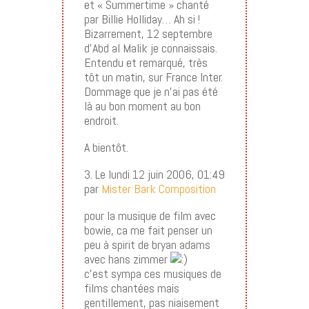
et « Summertime » chanté
par Billie Holliday… Ah si !
Bizarrement, 12 septembre
d’Abd al Malik je connaissais.
Entendu et remarqué, très
tôt un matin, sur France Inter.
Dommage que je n’ai pas été
là au bon moment au bon
endroit.
A bientôt.
3. Le lundi 12 juin 2006, 01:49
par
Mister Bark Composition
pour la musique de film avec
bowie, ca me fait penser un
peu à spirit de bryan adams
avec hans zimmer
c’est sympa ces musiques de
films chantées mais
gentillement, pas niaisement