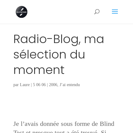
Radio-Blog, ma
sélection du
moment
par
Laure
|
5 06 06
|
2006
,
J’ai entendu
Je l’avais donnée sous forme de Blind
Test et presque tout a été trouvé. Si