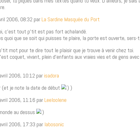
oposer, tu piques dans mes textes quand tu veux. D’ailleurs, je sais 
re.
vril 2006, 08:32 par
La Sardine Masquée du Port
i, c’est tout p’tit est pas fort achalandé.
s quoi que se soit qui puisses te plaire, la porte est ouverte, sers-t
p’tit mot pour te dire tout le plaisir que je trouve à venir chez toi.
 c’est coquet, vivant, plein d’enfants aux vraies vies et de gens avec
avril 2006, 10:12 par
isadora
r (et je note la date de début
)
avril 2006, 11:16 par
Leeloolene
monde au dessus
avril 2006, 17:33 par
labosonic