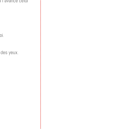
à l’avance celui
oi.
 des yeux.