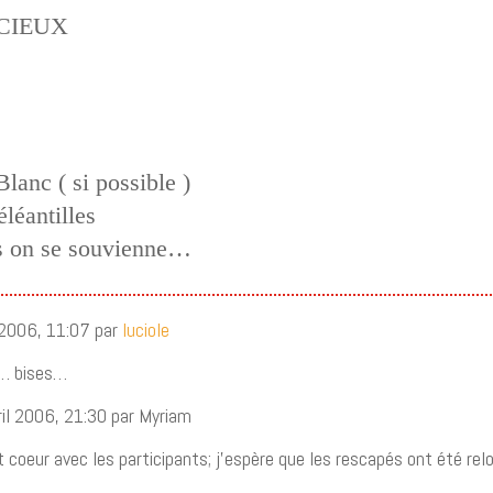
CIEUX
anc ( si possible )
léantilles
ns on se souvienne…
l 2006, 11:07 par
luciole
 … bises…
ril 2006, 21:30 par Myriam
t coeur avec les participants; j’espère que les rescapés ont été rel