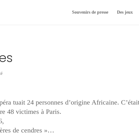
Souvenirs de presse
Des jeux
es
té
péra tuait 24 personnes d’origine Africaine. C’étai
ire 48 victimes à Paris.
6,
rères de cendres »…