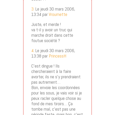
3.
Le jeudi 30 mars 2006,
13:34 par
Vroumette
Juste, et merde !
va t-il y avoir un truc qui
marche droit dans cette
foutue société ?
4.
Le jeudi 30 mars 2006,
13:38 par
PrincessH
C’est dingue ! Ils
chercheraient à la faire
avorter, ils ne s’y prendraient
pas autrement…
Bon, envoie les coordonnées
pour les sous, je vais voir si je
peux racler quelque chose au
fond de mes tiroirs… Ça
tombe mal, c’est pas une
période faste, mais bon, c’est