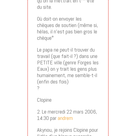
qu’on la mettrait en t^^ete
du site.
Où doit-on envoyer les
chèques de soutien (même si,
hélas, il n’est pas bien gros le
chèque°
Le papa ne peut-il trouver du
travail (que fait-il ?) dans une
PETITE ville (genre Forges les
Eaux) on y trait les gens plus
humainement, me semble-t-il
(enfin des fois)
?
Clopine
2. Le mercredi 22 mars 2006,
14:30 par
andrem
Akynou, je rejoins Clopine pour