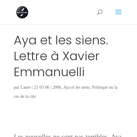
Aya et les siens.
Lettre à Xavier
Emmanuelli
par
Laure
|
21 03 06
|
2006
,
Aya et les siens
,
Politique ou la
vie de la cité
Les nouvelles ne sont pas terribles. Aya