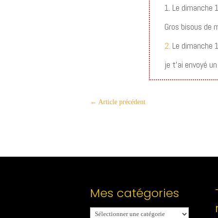
1. Le dimanche 
Gros bisous de m
2.
Le dimanche 
je t’ai envoyé un
←
Article précédent
Mes catégories
Mes