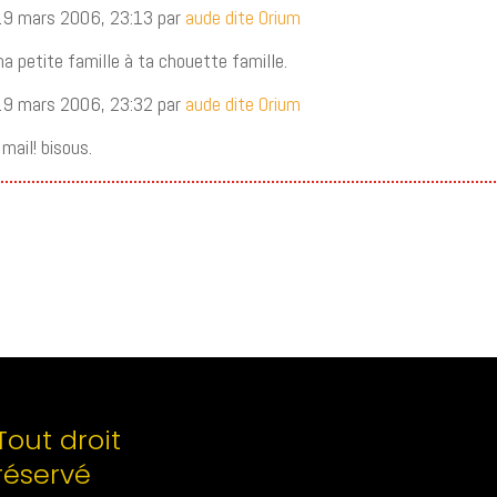
19 mars 2006, 23:13 par
aude dite Orium
a petite famille à ta chouette famille.
19 mars 2006, 23:32 par
aude dite Orium
 mail! bisous.
Tout droit
réservé