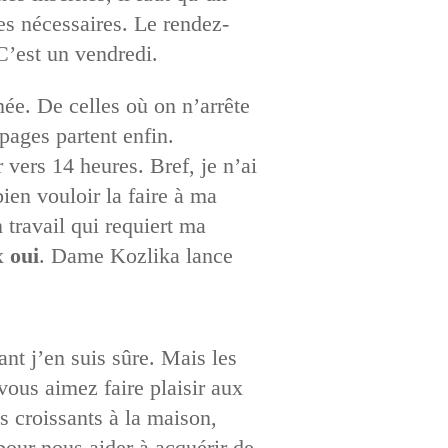
ces nécessaires. Le rendez-
C’est un vendredi.
née. De celles où on n’arrête
pages partent enfin.
 vers 14 heures. Bref, je n’ai
ien vouloir la faire à ma
n travail qui requiert ma
x
oui
. Dame Kozlika lance
nt j’en suis sûre. Mais les
vous aimez faire plaisir aux
es croissants à la maison,
 pour nous aider à acquérir de