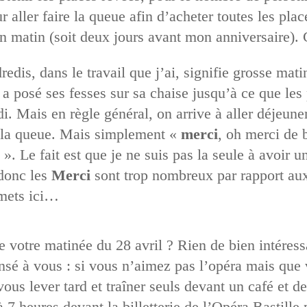
 aller faire la queue afin d’acheter toutes les pla
un matin (soit deux jours avant mon anniversaire). 
edis, dans le travail que j’ai, signifie grosse mati
a posé ses fesses sur sa chaise jusqu’à ce que les 
. Mais en règle général, on arrive à aller déjeuner
ai la queue. Mais simplement «
merci
, oh merci de b
». Le fait est que je ne suis pas la seule à avoir u
 donc les
Merci
sont trop nombreux par rapport au
smets ici…
 votre matinée du 28 avril ? Rien de bien intéressa
nsé à vous : si vous n’aimez pas l’opéra mais que 
vous lever tard et traîner seuls devant un café et d
à 7 heures devant la billetterie de l’Opéra Bastille