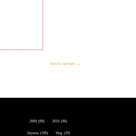
Article suivant
→
2009
(99)
2010
(86)
Akynou
(169)
blog
(29)