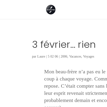
3 février… rien
par
Laure
|
5 02 06
|
2006
,
Vacances
,
Voyages
Mon beau-frère n’a pas eu le 
coup à chaque voyage. Comme j
repose. C’était compter sans l
leur esprit revenait stricteme
probablement demain et encor