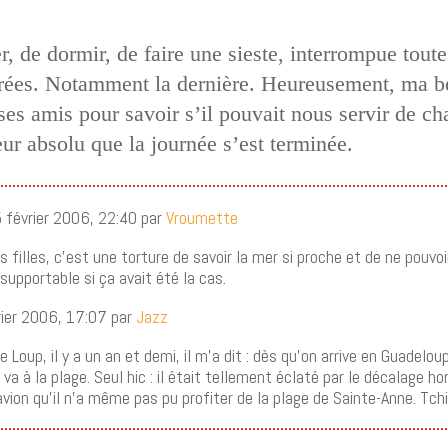
r, de dormir, de faire une sieste, interrompue tout
pérées. Notamment la dernière. Heureusement, ma b
es amis pour savoir s’il pouvait nous servir de cha
r absolu que la journée s’est terminée.
5 février 2006, 22:40 par
Vroumette
filles, c’est une torture de savoir la mer si proche et de ne pouvoir 
nsupportable si ça avait été la cas.
rier 2006, 17:07 par
Jazz
e Loup, il y a un an et demi, il m’a dit : dès qu’on arrive en Guadelo
va à la plage. Seul hic : il était tellement éclaté par le décalage hor
vion qu’il n’a même pas pu profiter de la plage de Sainte-Anne. Tchiiii