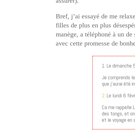
assurer).
Bref, j’ai essayé de me relaxe
filles de plus en plus déses
manège, a téléphoné à un de s
avec cette promesse de bonheu
1. Le dimanche 
Je comprends les 
que j’aurai été i
2.
Le lundi 6 fév
Ca me rappelle L
des tongs, et on 
et le voyage en a