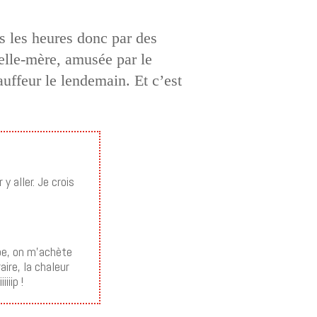
es les heures donc par des
elle-mère, amusée par le
uffeur le lendemain. Et c’est
y aller. Je crois
upe, on m’achète
aire, la chaleur
iiip !