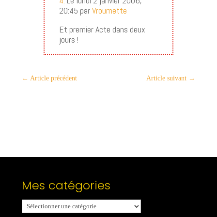
4.
Le lundi 2 janvier 2006,
20:45 par
Vroumette
Et premier Acte dans deux
jours !
←
Article précédent
Article suivant
→
Mes catégories
Mes
catégories