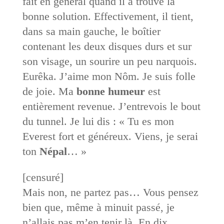
fait en général quand il a trouvé la
bonne solution. Effectivement, il tient,
dans sa main gauche, le boîtier
contenant les deux disques durs et sur
son visage, un sourire un peu narquois.
Eurêka. J’aime mon Nôm. Je suis folle
de joie. Ma
bonne humeur
est
entièrement revenue. J’entrevois le bout
du tunnel. Je lui dis : « Tu es mon
Everest fort et généreux. Viens, je serai
ton
Népal
… »
[censuré]
Mais non, ne partez pas… Vous pensez
bien que, même à minuit passé, je
n’allais pas m’en tenir là. En dix