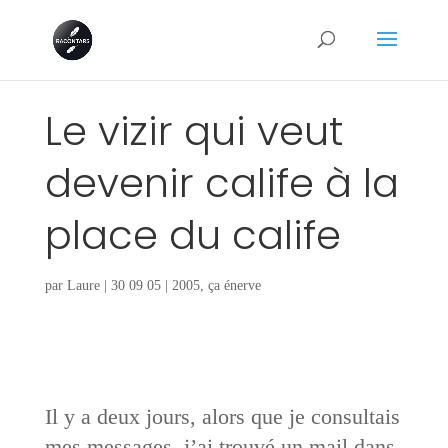
Le vizir qui veut
devenir calife à la
place du calife
par
Laure
|
30 09 05
|
2005
,
ça énerve
Il y a deux jours, alors que je consultais
mes messages, j’ai trouvé un mail dans