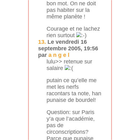
bon mot. On ne doit
pas habiter sur la
même planète !
Courage et ne lachez
rien surtout
13.
Le vendredi 16
septembre 2005, 19:56
par
a n g e l
lulu>> retenue sur
salaire
putain ce qu’elle me
met les nerfs
racontars ta note, han
punaise de bourdel!
Question: sur Paris
y’a que l’académie,
pas de
circonscriptions?
Parce que punaise