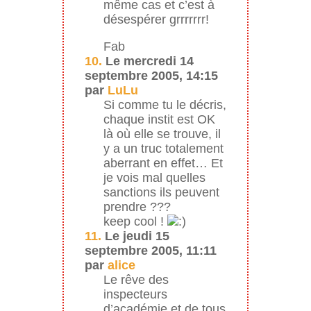
même cas et c’est à
désespérer grrrrrrr!
Fab
10.
Le mercredi 14
septembre 2005, 14:15
par
LuLu
Si comme tu le décris,
chaque instit est OK
là où elle se trouve, il
y a un truc totalement
aberrant en effet… Et
je vois mal quelles
sanctions ils peuvent
prendre ???
keep cool !
11.
Le jeudi 15
septembre 2005, 11:11
par
alice
Le rêve des
inspecteurs
d’académie et de tous