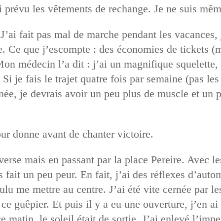
i prévu les vêtements de rechange. Je ne suis mêm
’ai fait pas mal de marche pendant les vacances, je
dre. Ce que j’escompte : des économies de tickets (m
Mon médecin l’a dit : j’ai un magnifique squelette
Si je fais le trajet quatre fois par semaine (pas les
nnée, je devrais avoir un peu plus de muscle et un 
our donne avant de chanter victoire.
nverse mais en passant par la place Pereire. Avec le
is fait un peu peur. En fait, j’ai des réflexes d’au
oulu me mettre au centre. J’ai été vite cernée par l
e guêpier. Et puis il y a eu une ouverture, j’en ai 
matin, le soleil était de sortie. J’ai enlevé l’imper