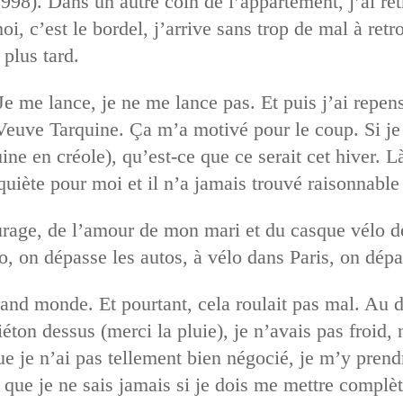
998). Dans un autre coin de l’appartement, j’ai retr
 c’est le bordel, j’arrive sans trop de mal à ret
plus tard.
Je me lance, je ne me lance pas. Et puis j’ai repe
 Veuve Tarquine. Ça m’a motivé pour le coup. Si j
uine en créole), qu’est-ce que ce serait cet hiver. 
inquiète pour moi et il n’a jamais trouvé raisonnabl
age, de l’amour de mon mari et du casque vélo de
lo, on dépasse les autos, à vélo dans Paris, on dép
rand monde. Et pourtant, cela roulait pas mal. Au dé
éton dessus (merci la pluie), je n’avais pas froid,
que je n’ai pas tellement bien négocié, je m’y pren
t que je ne sais jamais si je dois me mettre complè