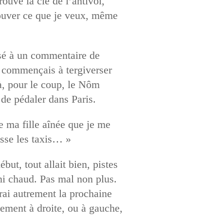
ouvé la clé de l’antivol,
rouver ce que je veux, même
nsé à un commentaire de
e commençais à tergiverser
Là, pour le coup, le Nôm
e de pédaler dans Paris.
 ma fille aînée que je me
asse les taxis… »
but, tout allait bien, pistes
 ni chaud. Pas mal non plus.
drai autrement la prochaine
tement à droite, ou à gauche,